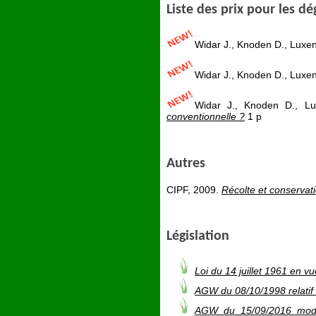
Liste des prix pour les dé
Widar J., Knoden D., Luxen
Widar J., Knoden D., Luxen
Widar J., Knoden D., L
conventionnelle ?
1 p
Autres
CIPF, 2009.
Récolte et conservat
Législation
Loi du 14 juillet 1961 en v
AGW du 08/10/1998 relatif
AGW du 15/09/2016 modif