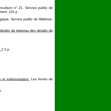
riculture n° 21, Service public de
ment, 116 p.
ique, Service public de Wallonie,
dégâts de blaireau des dégâts de
e ?
2 p.
n et indemnisation.
Les livrets de
p.