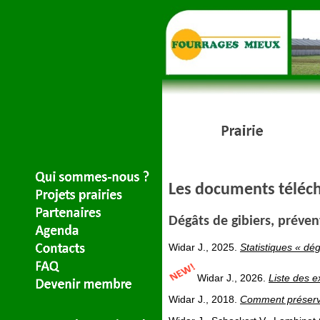
Les documents téléc
Dégâts de gibiers, préven
Widar J., 2025.
Statistiques « dé
Widar J., 2026.
Liste des e
Widar J., 2018.
Comment préserve