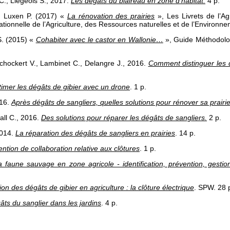
C., Liégeois S., 2017.
Les dégâts du blaireau en zone d’habitat
.
4 p.
, Luxen P. (2017) «
La rénovation des prairies
», Les Livrets de l’Ag
ationnelle de l’Agriculture, des Ressources naturelles et de l’Environne
S. (2015) «
Cohabiter avec le castor en Wallonie…
», Guide Méthodolog
chockert V., Lambinet C., Delangre J., 2016.
Comment distinguer les 
timer les dégâts de gibier avec un drone
. 1 p.
016.
Après dégâts de sangliers, quelles solutions pour rénover sa prairi
all C., 2016.
Des solutions pour réparer les dégâts de sangliers
.
2 p.
2014.
La réparation des dégâts de sangliers en prairies
. 14 p.
tion de collaboration relative aux clôtures
. 1 p.
 faune sauvage en zone agricole - identification, prévention, gestio
on des dégâts de gibier en agriculture : la clôture électrique
. SPW. 28 
âts du sanglier dans les jardins
. 4 p.