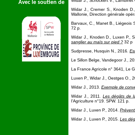
Widar J., Schockert V., Lambinet 
Avec le soutien de
Widar J., Cremer S., Knoden D.
Wallonie, Direction générale opér
Barvaux, C., Manet B., Liégeois 
72 p.
Widar J., Knoden D., Luxen P., S
sanglier au maïs sur pied ?
32 p
Sudpresse, Husquin N., 2016.
Es
Le Sillon Belge, Vandegoor J., 2
La France Agricole n° 3641, Le G
Luxen P., Widar J., Oestges O., 
Widar J., 2013.
Exemple de conven
Widar J., 2011.
Les dégâts de la
l'Agriculture n°19. SPW. 121 p.
Widar J., Luxen P., 2014.
Préventi
Widar J., Luxen P., 2015.
Les dég