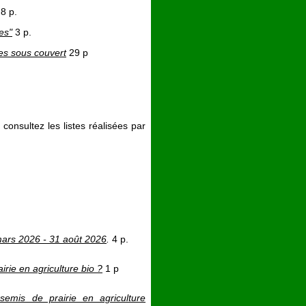
8 p.
es"
3 p.
es sous couvert
29 p
consultez les listes réalisées par
 mars 2026 - 31 août 2026
.
4 p.
rie en agriculture bio ?
1 p
emis de prairie en agriculture