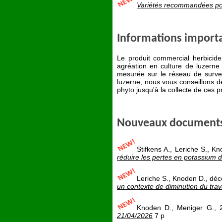
Variétés recommandées pou
Informations import
Le produit commercial herbicid
agréation en culture de luzerne 
mesurée sur le réseau de surve
luzerne, nous vous conseillons de
phyto jusqu'à la collecte de ces 
Nouveaux document
Stifkens A., Leriche S., K
réduire les pertes en potassium d
Leriche S., Knoden D., d
un contexte de diminution du trava
Knoden D., Meniger G., 
21/04/2026
7 p