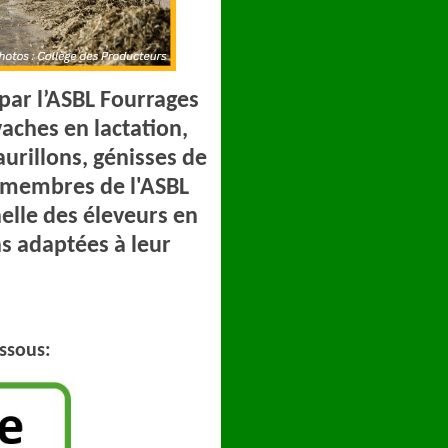
par l’ASBL Fourrages
vaches en lactation,
aurillons, génisses de
 membres de l'ASBL
elle des éleveurs en
s adaptées à leur
essous: