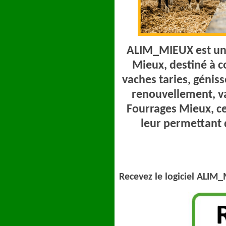
ALIM_MIEUX
est un
Mieux, destiné à co
vaches taries, géniss
renouvellement, v
Fourrages Mieux, ce
leur permettant 
Recevez le logiciel ALIM_