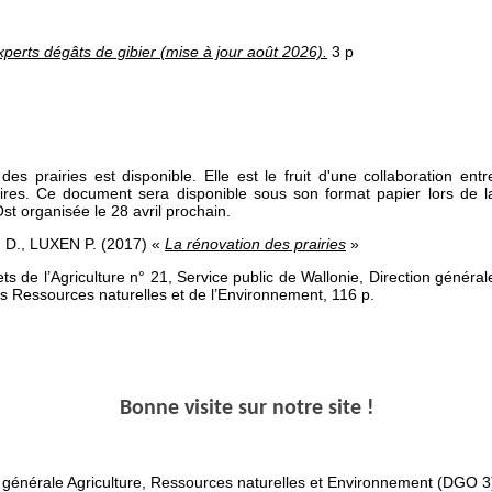
xperts dégâts de gibier (mise à jour août 2026).
3 p
es prairies est disponible. Elle est le fruit d'une collaboration entr
ires. Ce document sera disponible sous son format papier lors de l
t organisée le 28 avril prochain.
D., LUXEN P. (2017) «
La rénovation des prairies
»
ets de l’Agriculture n° 21, Service public de Wallonie, Direction général
des Ressources naturelles et de l’Environnement, 116 p.
Bonne visite sur notre site !
n générale Agriculture, Ressources naturelles et Environnement (DGO 3)