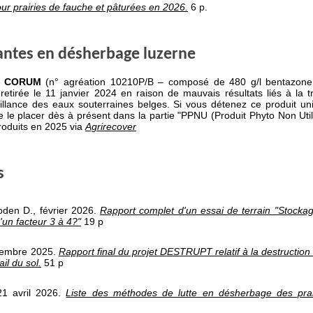
r prairies de fauche et pâturées en 2026.
6 p.
antes en désherbage luzerne
e
CORUM
(n° agréation 10210P/B – composé de 480 g/l bentazone
retirée le 11 janvier 2024 en raison de mauvais résultats liés à la
illance des eaux souterraines belges. Si vous détenez ce produit u
 le placer dès à présent dans la partie "PPNU (Produit Phyto Non Util
produits en 2025 via
Agrirecover
s
noden D., février 2026.
Rapport complet d'un essai de terrain "Stock
'un facteur 3 à 4?"
19 p
écembre 2025.
Rapport final du projet DESTRUPT relatif à la destruction
il du sol.
51 p
21 avril 2026.
Liste des méthodes de lutte en désherbage des prair