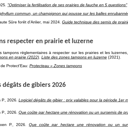
025.
"Optimiser la fertilisation de ses prairies de fauche en 5 questions"
phyllum commun, un champignon qui pousse sur les balles enrubanné
ute Sûre forêt d'Anlier, mai 2024.
Guide technique des semis de prairi
s respecter en prairie et luzerne
s tampons règlementaires à respecter sur les prairies et les luzernes, 
ons en prairie (2022)
.
Liste des zones tampons en luzerne
(2021).
te de Protect'Eau:
Protecteau » Zones tampons
s dégâts de gibiers 2026
 P., 2026.
Logiciel dégâts de gibier : prix valables pour la période 1er
 P., 2026.
Que coûte par hectare une rénovation ou un sursemis de prai
uxen P., 2026.
Que coûte par hectare une rénovation ou un surs