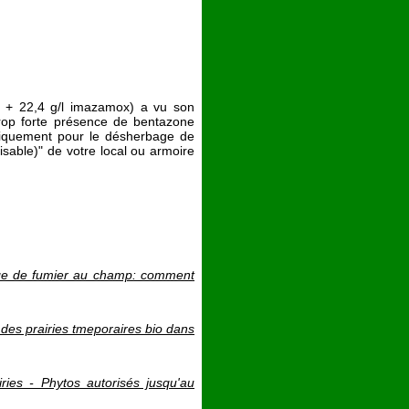
 + 22,4 g/l imazamox) a vu son
 trop forte présence de bentazone
niquement pour le désherbage de
isable)" de votre local ou armoire
age de fumier au champ: comment
 des prairies tmeporaires bio dans
ies - Phytos autorisés jusqu'au