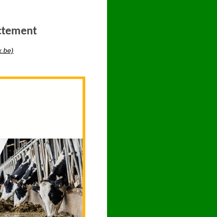
ctement
x.be)